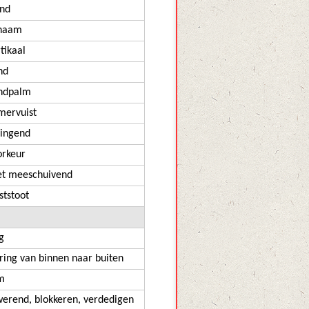
and
chaam
tikaal
nd
ndpalm
mervuist
ringend
orkeur
et meeschuivend
ststoot
g
ring van binnen naar buiten
m
werend, blokkeren, verdedigen