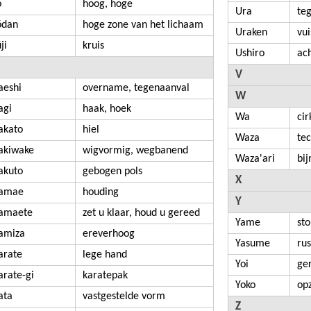
ō
hoog, hoge
Ura
te
ōdan
hoge zone van het lichaam
Uraken
vui
ji
kruis
Ushiro
ac
V
aeshi
overname, tegenaanval
W
agi
haak, hoek
Wa
cir
akato
hiel
Waza
tec
akiwake
wigvormig, wegbanend
Waza'ari
bij
akuto
gebogen pols
X
amae
houding
Y
amaete
zet u klaar, houd u gereed
Yame
st
amiza
ereverhoog
Yasume
rus
arate
lege hand
Yoi
ge
arate-gi
karatepak
Yoko
opz
ata
vastgestelde vorm
Z