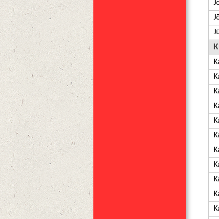
J
J
Jū
K
K
K
K
K
K
K
K
K
K
K
K