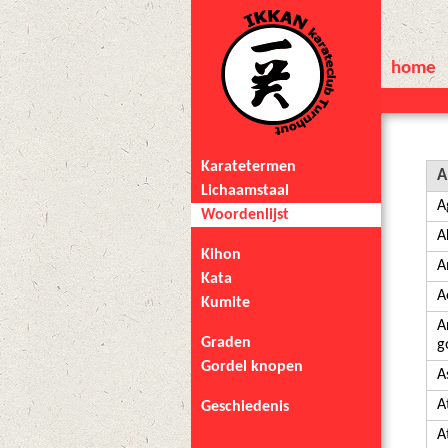
home
Karatetermen
A
Lichaamstaal
A
Woordenlijst
A
Kihon
A
Kata
A
Kumite
A
Graden
g
Gordel knopen
A
A
Geschiedenis
A