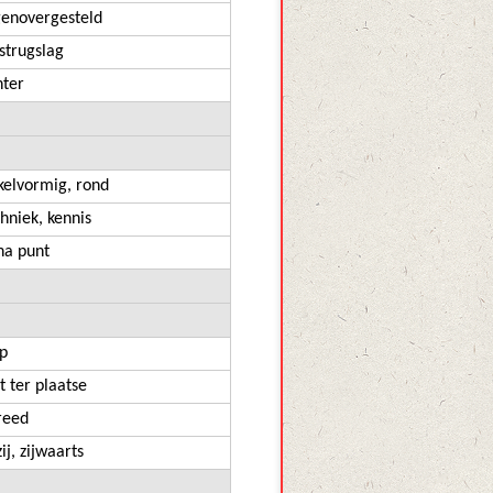
genovergesteld
strugslag
hter
kelvormig, rond
hniek, kennis
na punt
op
t ter plaatse
reed
ij, zijwaarts