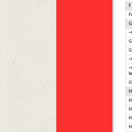
F
F
G
~
G
G
~
~
k
G
H
H
H
H
H