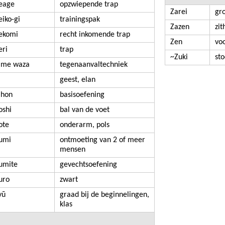
eage
opzwiepende trap
Zarei
gro
eiko-gi
trainingspak
Zazen
zi
ekomi
recht inkomende trap
Zen
vo
eri
trap
~Zuki
sto
ime waza
tegenaanvaltechniek
i
geest, elan
ihon
basisoefening
oshi
bal van de voet
ote
onderarm, pols
umi
ontmoeting van 2 of meer
mensen
umite
gevechtsoefening
uro
zwart
yū
graad bij de beginnelingen,
klas