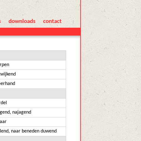
s
downloads
contact
rpen
twijkend
eerhand
rdel
lgend, najagend
kaar
llend, naar beneden duwend