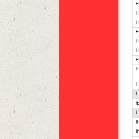
H
H
H
H
H
Hi
H
H
H
I
I
J
J
J