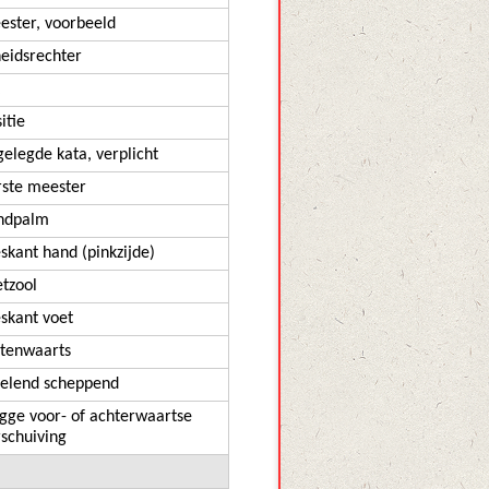
ester, voorbeeld
heidsrechter
itie
elegde kata, verplicht
rste meester
ndpalm
skant hand (pinkzijde)
etzool
skant voet
itenwaarts
pelend scheppend
ugge voor- of achterwaartse
rschuiving