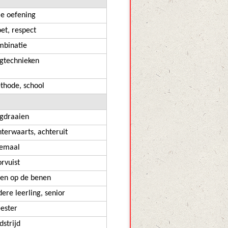
je oefening
et, respect
mbinatie
lgtechnieken
thode, school
gdraaien
terwaarts, achteruit
iemaal
rvuist
ten op de benen
ere leerling, senior
ester
strijd