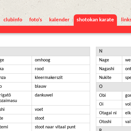
clubinfo
foto's
kalender
shotokan karate
link
N
ge
omhoog
Nage
we
ka
rood
Nagashi
on
nza
kleermakerszit
Nukite
sp
o
blauw
O
rigatō
dankuwel
Obi
go
ozaimasu
Oi
vo
shi
voet
Otagai ni
el
te
stoot
Otoshi
va
temi
stoot naar vitaal punt
R