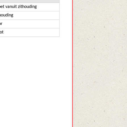
et vanuit zithouding
thouding
or
ot