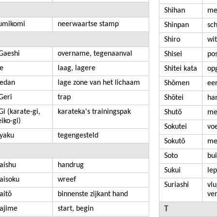
Shihan
me
umikomi
neerwaartse stamp
Shinpan
sc
Shiro
wit
Gaeshi
overname, tegenaanval
Shisei
pos
e
laag, lagere
Shitei kata
opg
edan
lage zone van het lichaam
Shōmen
ee
Geri
trap
Shōtei
ha
Gi (karate-gi,
karateka's trainingspak
Shutō
me
eiko-gi)
Sokutei
vo
yaku
tegengesteld
Sokutō
me
Soto
bu
aishu
handrug
Sukui
le
aisoku
wreef
Suriashi
vl
aitō
binnenste zijkant hand
ve
ajime
start, begin
T