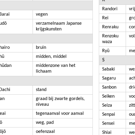
Randori
vri
Barai
vegen
Rei
gro
udō
verzamelnaam Japanse
Renraku
co
krijgskunsten
Renzoku
vo
waza
hairo
bruin
Ryū
me
hū
midden, middel
S
hūdan
middenzone van het
Sabaki
we
lichaam
Sagaru
ach
Sanbon
dr
Dachi
stand
Seiken
voo
an
graad bij zwarte gordels,
niveau
Seiza
zit
eai
tegenaanval
voor
aanval
Senpai
oud
ō
weg, pad
Sensei
me
ōjō
oefenzaal
Shiai
wed