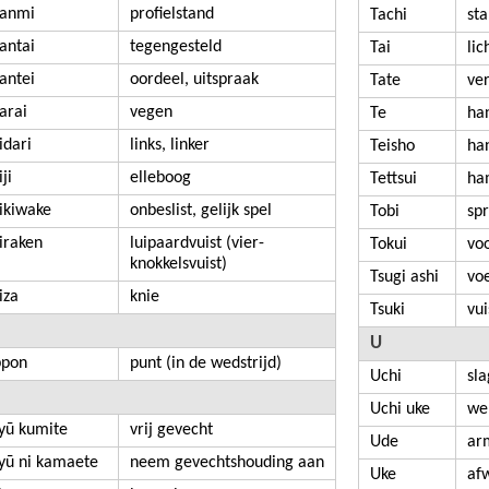
anmi
profielstand
Tachi
st
antai
tegengesteld
Tai
li
antei
oordeel, uitspraak
Tate
ver
arai
vegen
Te
ha
idari
links, linker
Teisho
ha
ji
elleboog
Tettsui
ha
ikiwake
onbeslist, gelijk spel
Tobi
sp
iraken
luipaardvuist (vier-
Tokui
vo
knokkelsvuist)
Tsugi ashi
vo
iza
knie
Tsuki
vui
U
ppon
punt (in de wedstrijd)
Uchi
sla
Uchi uke
we
iyū kumite
vrij gevecht
Ude
ar
iyū ni kamaete
neem gevechtshouding aan
Uke
af