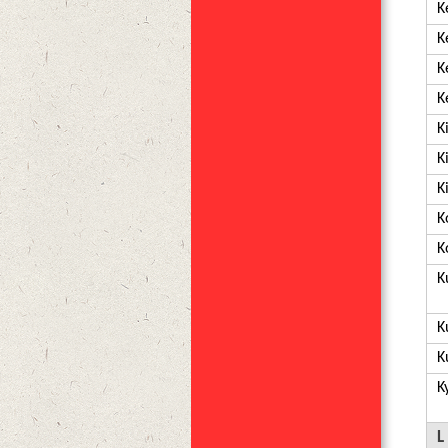
K
K
K
K
K
K
K
K
K
K
K
K
K
L