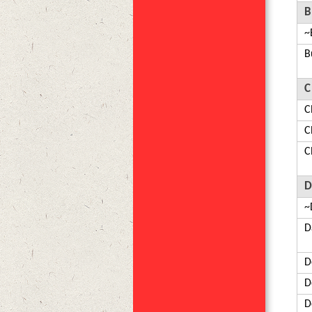
B
~
B
C
C
C
C
D
~
D
D
D
D